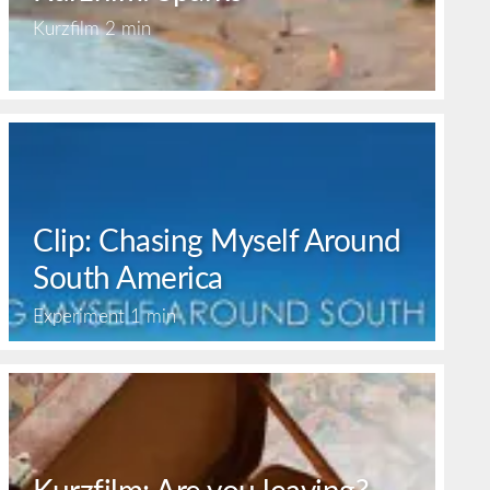
Kurzfilm
2 min
Clip: Chasing Myself Around
South America
Experiment
1 min