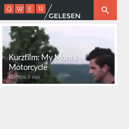
Kurzfilm: My Mom’s
Motorcycle
Kurzfilm
5 min