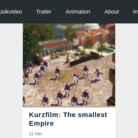
sikvideo
Trailer
Animation
About
I