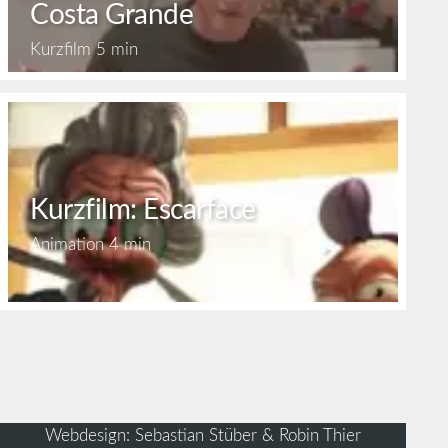
Costa Grande
Kurzfilm
5 min
Kurzfilm: Escarface
Animation
4 min
Webdesign: Sebastian Stüber & Robin Thier