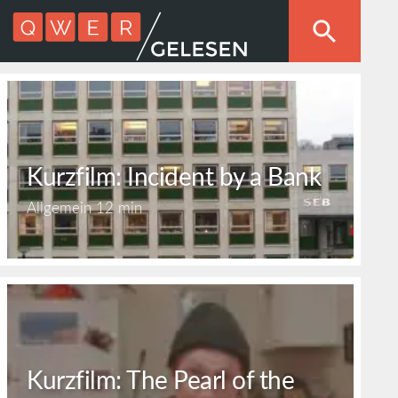
Kurzfilm: Incident by a Bank
Allgemein
12 min
Kurzfilm: The Pearl of the