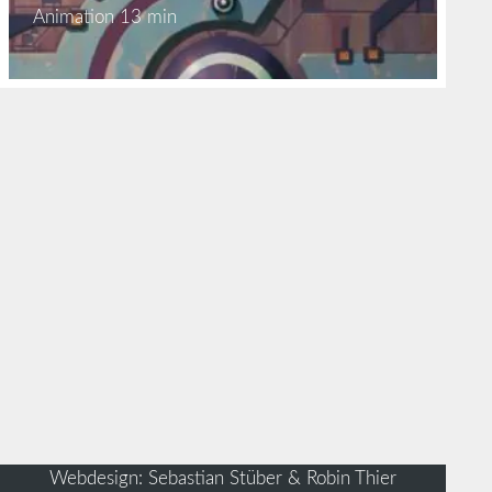
Animation
13 min
Webdesign: Sebastian Stüber & Robin Thier