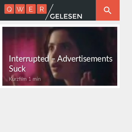
Interrupted – Advertisements
Suck
Kurzfilm
1 min