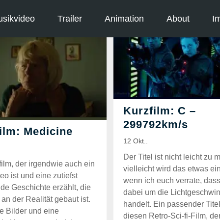
sikvideo
Trailer
Animation
About
I
Der Titel ist nicht leicht zu 
film, der irgendwie auch ein
vielleicht wird das etwas ei
o ist und eine zutiefst
wenn ich euch verrate, dass
de Geschichte erzählt, die
dabei um die Lichtgeschwin
an der Realität gebaut ist.
handelt. Ein passender Titel
ke Bilder und eine
diesen Retro-Sci-fi-Film, de