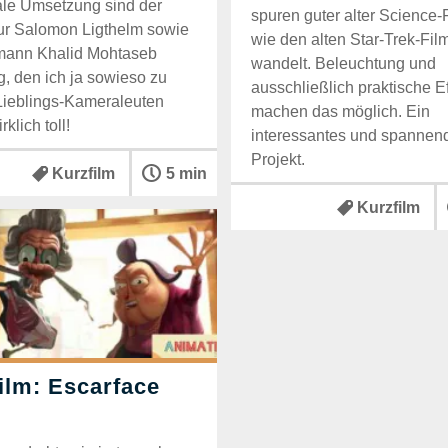
le Umsetzung sind der
spuren guter alter Science-F
r Salomon Ligthelm sowie
wie den alten Star-Trek-Fil
ann Khalid Mohtaseb
wandelt. Beleuchtung und
g, den ich ja sowieso zu
ausschließlich praktische E
ieblings-Kameraleuten
machen das möglich. Ein
rklich toll!
interessantes und spannen
Projekt.
Kurzfilm
5 min
Kurzfilm