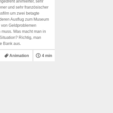
hgedreht animierter, sehr
ner und sehr französischer
sfilm um zwei betagte
deren Ausflug zum Museum
d von Geldproblemen
n muss. Was macht man in
 Situation? Richtig, man
ne Bank aus.
Animation
4 min